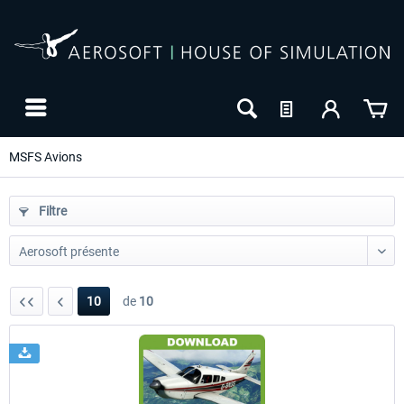
MSFS Avions
Filtre
10
de
10