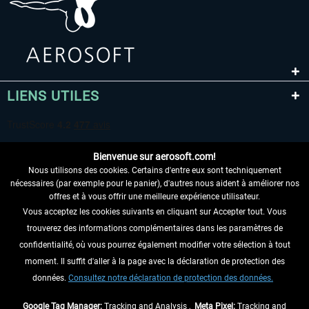
LIENS UTILES
Bienvenue sur aerosoft.com!
Nous utilisons des cookies. Certains d'entre eux sont techniquement
nécessaires (par exemple pour le panier), d'autres nous aident à améliorer nos
offres et à vous offrir une meilleure expérience utilisateur.
Vous acceptez les cookies suivants en cliquant sur Accepter tout. Vous
RENONCER AU CONTRAT ICI
trouverez des informations complémentaires dans les paramètres de
INFORMATIONS
confidentialité, où vous pourrez également modifier votre sélection à tout
moment. Il suffit d'aller à la page avec la déclaration de protection des
NE MANQUEZ PAS LES DERNIÈRES
données.
Consultez notre déclaration de protection des données.
NOUVELLES
Google Tag Manager:
Tracking and Analysis ,
Meta Pixel:
Tracking and