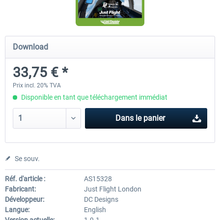
FlightSim Studio - E-Jets 170/175
Aerosoft Aircraft A340-600
Download
33,75 € *
40,29 € *
80,66 € *
Prix incl. 20% TVA
Disponible en tant que téléchargement immédiat
Dans le panier
Se souv.
Réf. d'article :
AS15328
Fabricant:
Just Flight London
Développeur:
DC Designs
Langue:
English