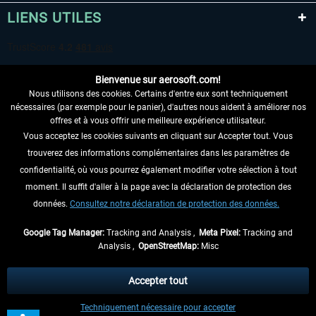
LIENS UTILES
Bienvenue sur aerosoft.com!
Nous utilisons des cookies. Certains d'entre eux sont techniquement
nécessaires (par exemple pour le panier), d'autres nous aident à améliorer nos
offres et à vous offrir une meilleure expérience utilisateur.
Vous acceptez les cookies suivants en cliquant sur Accepter tout. Vous
RENONCER AU CONTRAT ICI
trouverez des informations complémentaires dans les paramètres de
INFORMATIONS
confidentialité, où vous pourrez également modifier votre sélection à tout
moment. Il suffit d'aller à la page avec la déclaration de protection des
NE MANQUEZ PAS LES DERNIÈRES
données.
Consultez notre déclaration de protection des données.
NOUVELLES
Google Tag Manager:
Tracking and Analysis ,
Meta Pixel:
Tracking and
Analysis ,
OpenStreetMap:
Misc
* Tous les prix sont indiqués TVA légale comprise, hors
frais de port
et, le cas
échéant, frais de remboursement, si aucune description contraire.
Accepter tout
** S'applique aux envois vers l'Allemagne. Pour les autres pays, veuillez
Techniquement nécessaire pour accepter
consulter les
informations d'expédition
.