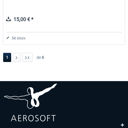
15,00 € *
Se souv.
1
de
6