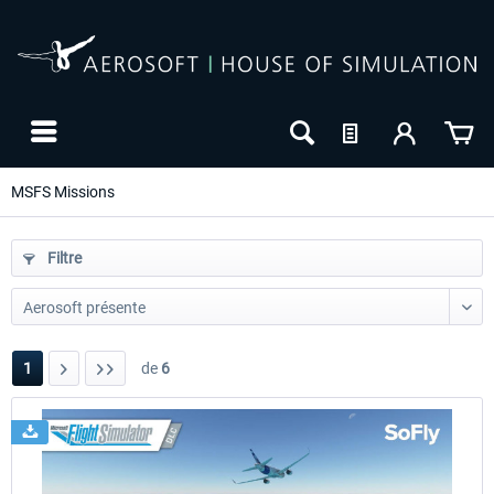
MSFS Missions
Filtre
1
de
6