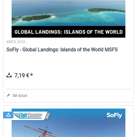
Perfect Flight - Flying Germany MSFS
Perfect Flight - FS Explorer -
Italy MSFS
MSFS 2020
15,00 € *
17,40 € *
SoFly - Global Landings: Islands of the World MSFS
7,19 € *
Se souv.