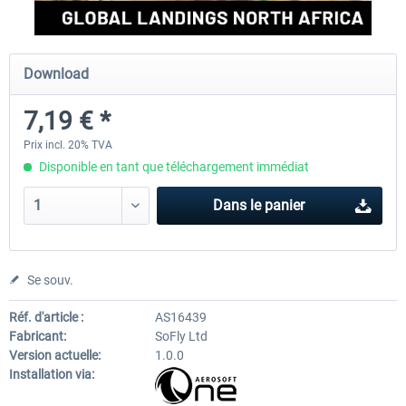
Perfect Flight - Flying Germany MSFS
Perfect Flight - FS Explorer -
Download
Italy MSFS
7,19 € *
15,00 € *
17,40 € *
Prix incl. 20% TVA
Disponible en tant que téléchargement immédiat
Dans le panier
Se souv.
Réf. d'article :
AS16439
Fabricant:
SoFly Ltd
Version actuelle:
1.0.0
Installation via: