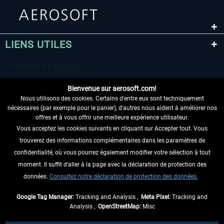
LIENS UTILES
Bienvenue sur aerosoft.com!
Nous utilisons des cookies. Certains d'entre eux sont techniquement
nécessaires (par exemple pour le panier), d'autres nous aident à améliorer nos
offres et à vous offrir une meilleure expérience utilisateur.
Vous acceptez les cookies suivants en cliquant sur Accepter tout. Vous
RENONCER AU CONTRAT ICI
trouverez des informations complémentaires dans les paramètres de
INFORMATIONS
confidentialité, où vous pourrez également modifier votre sélection à tout
moment. Il suffit d'aller à la page avec la déclaration de protection des
NE MANQUEZ PAS LES DERNIÈRES
données.
Consultez notre déclaration de protection des données.
NOUVELLES
Google Tag Manager:
Tracking and Analysis ,
Meta Pixel:
Tracking and
Analysis ,
OpenStreetMap:
Misc
* Tous les prix sont indiqués TVA légale comprise, hors
frais de port
et, le cas