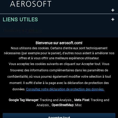
LIENS UTILES
Bienvenue sur aerosoft.com!
Nous utilisons des cookies. Certains d'entre eux sont techniquement
nécessaires (par exemple pour le panier), d'autres nous aident à améliorer nos
offres et à vous offrir une meilleure expérience utilisateur.
Vous acceptez les cookies suivants en cliquant sur Accepter tout. Vous
RENONCER AU CONTRAT ICI
trouverez des informations complémentaires dans les paramètres de
INFORMATIONS
confidentialité, où vous pourrez également modifier votre sélection à tout
moment. Il suffit d'aller à la page avec la déclaration de protection des
NE MANQUEZ PAS LES DERNIÈRES
données.
Consultez notre déclaration de protection des données.
NOUVELLES
Google Tag Manager:
Tracking and Analysis ,
Meta Pixel:
Tracking and
Analysis ,
OpenStreetMap:
Misc
* Tous les prix sont indiqués TVA légale comprise, hors
frais de port
et, le cas
échéant, frais de remboursement, si aucune description contraire.