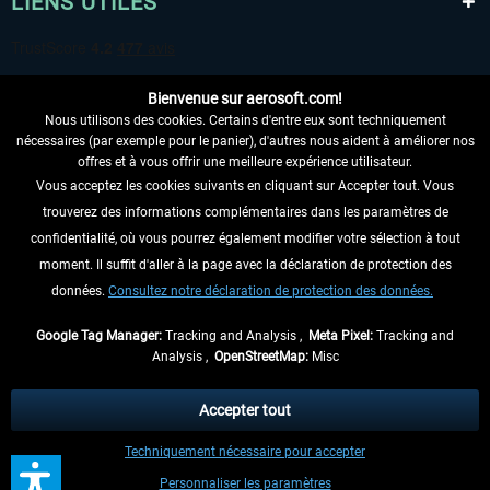
LIENS UTILES
Bienvenue sur aerosoft.com!
Nous utilisons des cookies. Certains d'entre eux sont techniquement
nécessaires (par exemple pour le panier), d'autres nous aident à améliorer nos
offres et à vous offrir une meilleure expérience utilisateur.
Vous acceptez les cookies suivants en cliquant sur Accepter tout. Vous
RENONCER AU CONTRAT ICI
trouverez des informations complémentaires dans les paramètres de
INFORMATIONS
confidentialité, où vous pourrez également modifier votre sélection à tout
moment. Il suffit d'aller à la page avec la déclaration de protection des
NE MANQUEZ PAS LES DERNIÈRES
données.
Consultez notre déclaration de protection des données.
NOUVELLES
Google Tag Manager:
Tracking and Analysis ,
Meta Pixel:
Tracking and
Analysis ,
OpenStreetMap:
Misc
* Tous les prix sont indiqués TVA légale comprise, hors
frais de port
et, le cas
échéant, frais de remboursement, si aucune description contraire.
Accepter tout
** S'applique aux envois vers l'Allemagne. Pour les autres pays, veuillez
Techniquement nécessaire pour accepter
consulter les
informations d'expédition
.
Personnaliser les paramètres