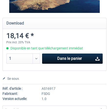
Airbus A320/A321
Aerosoft A330 profession
Download
18,14 € *
42,69 € *
70,54 € *
Prix incl. 20% TVA
Disponible en tant que téléchargement immédiat
Dans le panier
Se souv.
Réf. d'article :
AS16917
Fabricant:
FSDG
Version actuelle:
1.0