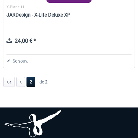
X-Plane 11
JARDesign - X-Life Deluxe XP
24,00 € *
Se souv.
2
de
2