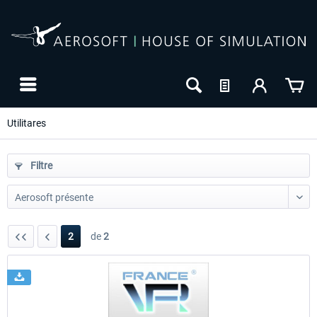
Utilitares
Filtre
2
de
2
NOUVEAU