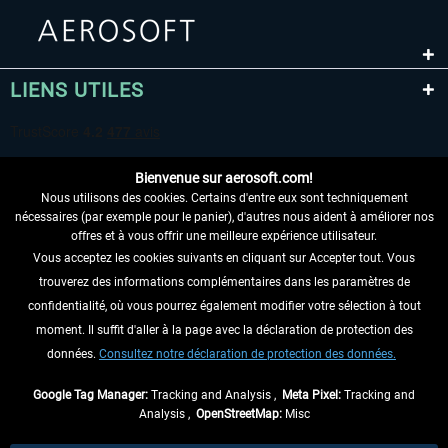
LIENS UTILES
Bienvenue sur aerosoft.com!
Nous utilisons des cookies. Certains d'entre eux sont techniquement
nécessaires (par exemple pour le panier), d'autres nous aident à améliorer nos
offres et à vous offrir une meilleure expérience utilisateur.
Vous acceptez les cookies suivants en cliquant sur Accepter tout. Vous
RENONCER AU CONTRAT ICI
trouverez des informations complémentaires dans les paramètres de
INFORMATIONS
confidentialité, où vous pourrez également modifier votre sélection à tout
moment. Il suffit d'aller à la page avec la déclaration de protection des
NE MANQUEZ PAS LES DERNIÈRES
données.
Consultez notre déclaration de protection des données.
NOUVELLES
Google Tag Manager:
Tracking and Analysis ,
Meta Pixel:
Tracking and
Analysis ,
OpenStreetMap:
Misc
* Tous les prix sont indiqués TVA légale comprise, hors
frais de port
et, le cas