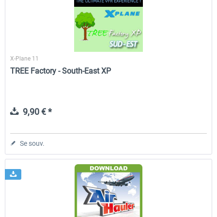
X-Plane 11
TREE Factory - South-East XP
9,90 € *
Se souv.