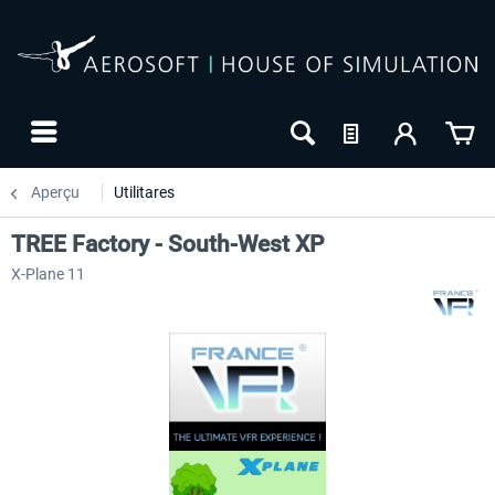
Aperçu
Utilitares
TREE Factory - South-West XP
X-Plane 11
NOUVEAU