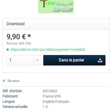
Traffic Global for X-Plane 12/11 (Mac)
FSDG - Flight Suite Pro
Download
9,90 € *
44,95 € *
10,07 € *
Prix incl. 20% TVA
Disponible en tant que téléchargement immédiat
Dans le panier
Se souv.
Réf. d'article :
AS15465
Fabricant:
France VFR
Langue:
English/Français
Version actuelle:
1.0