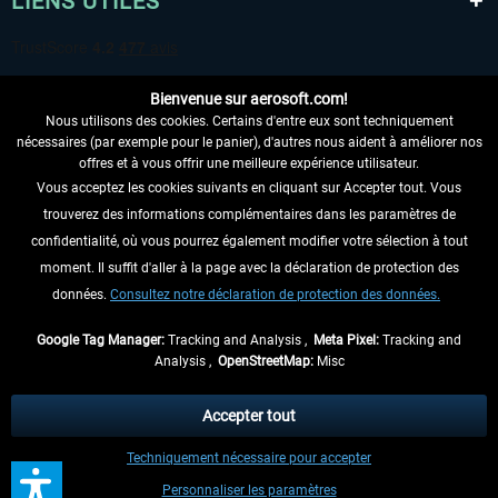
LIENS UTILES
Bienvenue sur aerosoft.com!
Nous utilisons des cookies. Certains d'entre eux sont techniquement
nécessaires (par exemple pour le panier), d'autres nous aident à améliorer nos
offres et à vous offrir une meilleure expérience utilisateur.
Vous acceptez les cookies suivants en cliquant sur Accepter tout. Vous
RENONCER AU CONTRAT ICI
trouverez des informations complémentaires dans les paramètres de
INFORMATIONS
confidentialité, où vous pourrez également modifier votre sélection à tout
moment. Il suffit d'aller à la page avec la déclaration de protection des
NE MANQUEZ PAS LES DERNIÈRES
données.
Consultez notre déclaration de protection des données.
NOUVELLES
Google Tag Manager:
Tracking and Analysis ,
Meta Pixel:
Tracking and
Analysis ,
OpenStreetMap:
Misc
* Tous les prix sont indiqués TVA légale comprise, hors
frais de port
et, le cas
échéant, frais de remboursement, si aucune description contraire.
Accepter tout
** S'applique aux envois vers l'Allemagne. Pour les autres pays, veuillez
Techniquement nécessaire pour accepter
consulter les
informations d'expédition
.
Personnaliser les paramètres