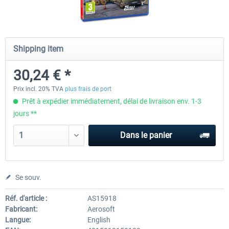
CityDriver
CityDriver - Deluxe Bund
Shipping item
30,24 € *
44,34 € *
30,24 € *
35,47 € *
Prix incl. 20% TVA
plus frais de port
Prêt à expédier immédiatement, délai de livraison env. 1-3
jours **
Dans le panier
Se souv.
Réf. d'article :
AS15918
Fabricant:
Aerosoft
Langue:
English