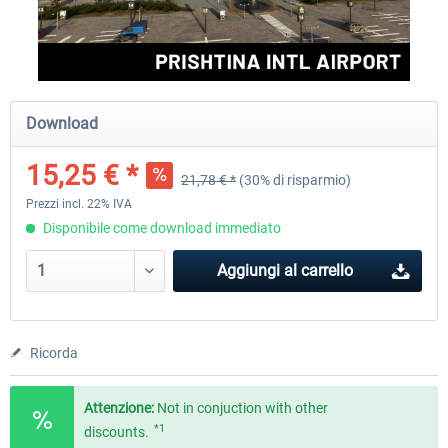
Aerosoft Airport Cologne/Bonn
sim-wings Hamburg
Download
18,40 € *
20,45 € *
15,25 € *
21,78 € *
(30% di risparmio)
Prezzi incl. 22% IVA
Disponibile come download immediato
Aggiungi al carrello
Ricorda
Attenzione:
Not in conjuction with other
*1
discounts.