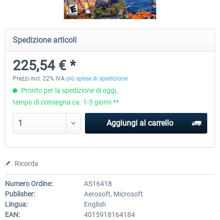
EmergencyDispatcherPro - 24h Free
EmergencyDispatcherPr
Spedizione articoli
Trial
225,54 € *
0,00 € *
36,59 € *
Prezzi incl. 22% IVA
più spese di spedizione
Pronto per la spedizione di oggi,
tempo di consegna ca. 1-3 giorni **
Aggiungi al carrello
Ricorda
Numero Ordine:
AS16418
Publisher:
Aerosoft, Microsoft
Lingua:
English
EAN:
4015918164184