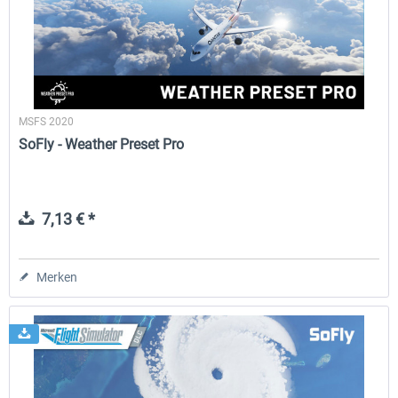
rkApps - FSRealistic Pro MSFS
Aerosoft Tool Simple Traf
MSFS 2020
33,32 € *
14,88 € *
SoFly - Weather Preset Pro
7,13 € *
Merken