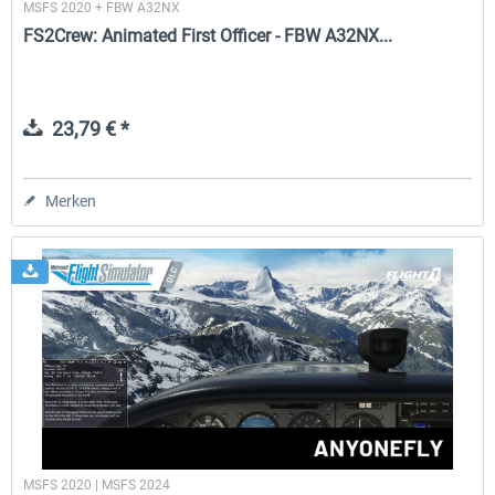
MSFS 2020 + FBW A32NX
FS2Crew: Animated First Officer - FBW A32NX...
23,79 € *
Merken
MSFS 2020 | MSFS 2024