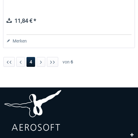
11,84 € *
Merken
4
von
6