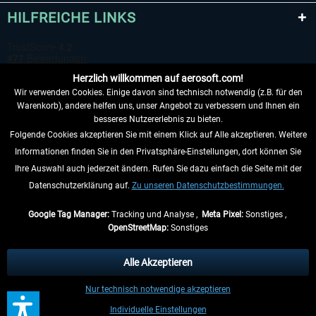
HILFREICHE LINKS
Herzlich willkommen auf aerosoft.com!
Wir verwenden Cookies. Einige davon sind technisch notwendig (z.B. für den
Warenkorb), andere helfen uns, unser Angebot zu verbessern und Ihnen ein
besseres Nutzererlebnis zu bieten.
Folgende Cookies akzeptieren Sie mit einem Klick auf Alle akzeptieren. Weitere
VERTRAG WIDERRUFEN
Informationen finden Sie in den Privatsphäre-Einstellungen, dort können Sie
Ihre Auswahl auch jederzeit ändern. Rufen Sie dazu einfach die Seite mit der
INFORMATIONEN
Datenschutzerklärung auf.
Zu unseren Datenschutzbestimmungen.
NICHTS MEHR VERPASSEN
Google Tag Manager:
Tracking und Analyse ,
Meta Pixel:
Sonstiges ,
OpenStreetMap:
Sonstiges
* Alle Preise inkl. gesetzl. Mehrwertsteuer zzgl.
Versandkosten
, wenn nicht
anders beschrieben.
Alle Akzeptieren
** Gilt für Lieferungen innerhalb Deutschlands, Lieferzeiten für andere Länder
Nur technisch notwendige akzeptieren
entnehmen Sie bitte den
Versandinformationen
.
Individuelle Einstellungen