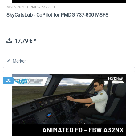
MSFS 2020 + PMDG 737-800
SkyCatsLab - CoPilot for PMDG 737-800 MSFS
17,79 € *
Merken