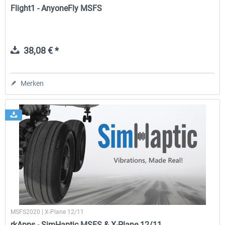
Flight1 - AnyoneFly MSFS
38,08 € *
Merken
MSFS2020 | X-Plane 12/11
rkApps - SimHaptic MSFS & X-Plane 12/11