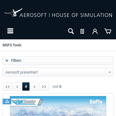
MSFS Tools
Filtern
4
von
6