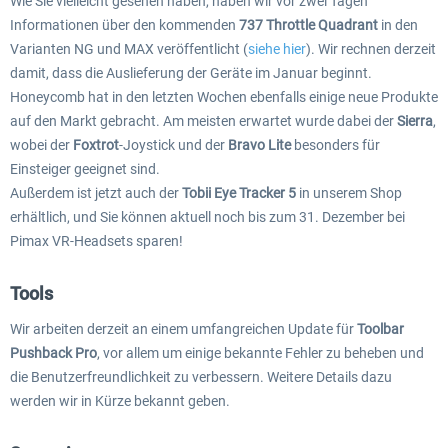
Wie Sie vielleicht gesehen haben, haben wir vor zwei Tagen
Informationen über den kommenden
737 Throttle Quadrant
in den
Varianten NG und MAX veröffentlicht (
siehe hier
). Wir rechnen derzeit
damit, dass die Auslieferung der Geräte im Januar beginnt.
Honeycomb hat in den letzten Wochen ebenfalls einige neue Produkte
auf den Markt gebracht. Am meisten erwartet wurde dabei der
Sierra
,
wobei der
Foxtrot
-Joystick und der
Bravo Lite
besonders für
Einsteiger geeignet sind.
Außerdem ist jetzt auch der
Tobii Eye Tracker 5
in unserem Shop
erhältlich, und Sie können aktuell noch bis zum 31. Dezember bei
Pimax VR-Headsets sparen!
Tools
Wir arbeiten derzeit an einem umfangreichen Update für
Toolbar
Pushback Pro
, vor allem um einige bekannte Fehler zu beheben und
die Benutzerfreundlichkeit zu verbessern. Weitere Details dazu
werden wir in Kürze bekannt geben.