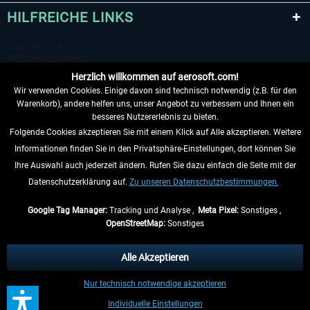
HILFREICHE LINKS
Herzlich willkommen auf aerosoft.com!
Wir verwenden Cookies. Einige davon sind technisch notwendig (z.B. für den
Warenkorb), andere helfen uns, unser Angebot zu verbessern und Ihnen ein
besseres Nutzererlebnis zu bieten.
Folgende Cookies akzeptieren Sie mit einem Klick auf Alle akzeptieren. Weitere
VERTRAG WIDERRUFEN
Informationen finden Sie in den Privatsphäre-Einstellungen, dort können Sie
Ihre Auswahl auch jederzeit ändern. Rufen Sie dazu einfach die Seite mit der
INFORMATIONEN
Datenschutzerklärung auf.
Zu unseren Datenschutzbestimmungen.
NICHTS MEHR VERPASSEN
Google Tag Manager:
Tracking und Analyse ,
Meta Pixel:
Sonstiges ,
OpenStreetMap:
Sonstiges
* Alle Preise inkl. gesetzl. Mehrwertsteuer zzgl.
Versandkosten
, wenn nicht
anders beschrieben.
Alle Akzeptieren
** Gilt für Lieferungen innerhalb Deutschlands, Lieferzeiten für andere Länder
Nur technisch notwendige akzeptieren
entnehmen Sie bitte den
Versandinformationen
.
Individuelle Einstellungen