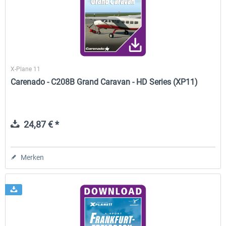
Traffic Global for X-Plane 12/11
X-Plane.org - King Air 350
(Windows)
X-Plane 11
44,58 € *
53,95 € *
Carenado - C208B Grand Caravan - HD Series (XP11)
24,87 € *
Merken