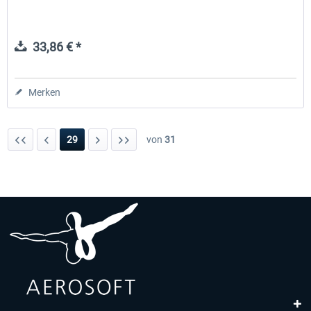
33,86 € *
Merken
29
von
31