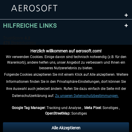
HILFREICHE LINKS
Herzlich willkommen auf aerosoft.com!
Wir verwenden Cookies. Einige davon sind technisch notwendig (z.B. für den
Warenkorb), andere helfen uns, unser Angebot zu verbessern und Ihnen ein
besseres Nutzererlebnis zu bieten.
Folgende Cookies akzeptieren Sie mit einem Klick auf Alle akzeptieren. Weitere
VERTRAG WIDERRUFEN
Informationen finden Sie in den Privatsphäre-Einstellungen, dort können Sie
Ihre Auswahl auch jederzeit ändern. Rufen Sie dazu einfach die Seite mit der
INFORMATIONEN
Datenschutzerklärung auf.
Zu unseren Datenschutzbestimmungen.
NICHTS MEHR VERPASSEN
Google Tag Manager:
Tracking und Analyse ,
Meta Pixel:
Sonstiges ,
OpenStreetMap:
Sonstiges
* Alle Preise inkl. gesetzl. Mehrwertsteuer zzgl.
Versandkosten
, wenn nicht
anders beschrieben.
Alle Akzeptieren