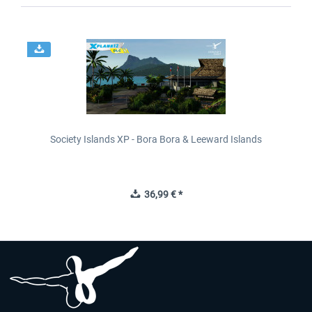
Society Islands XP - Bora Bora & Leeward Islands
36,99 € *