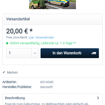
Gutschein 20 EUR
Gutschein 50 EUR
Versandartikel
20,00 € *
20,00 € *
50,00 € *
Preis ohne MwSt.
zzgl. Versandkosten
Sofort versandfertig, Lieferzeit ca. 1-3 Tage **
In den
Warenkorb
Merken
Artikel-Nr.:
AS14540
Hersteller/Publisher:
Aerosoft
Beschreibung
Egal ob zum Geburtstag, zu Weihnachten oder einfach als