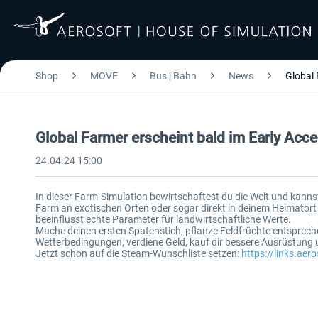
Shop
MOVE
Bus | Bahn
News
Global 
Global Farmer erscheint bald im Early Acc
24.04.24 15:00
In dieser Farm-Simulation bewirtschaftest du die Welt und kann
Farm an exotischen Orten oder sogar direkt in deinem Heimator
beeinflusst echte Parameter für landwirtschaftliche Werte.
Mache deinen ersten Spatenstich, pflanze Feldfrüchte entsprech
Wetterbedingungen, verdiene Geld, kauf dir bessere Ausrüstung u
Jetzt schon auf die Steam-Wunschliste setzen:
https://links.ae