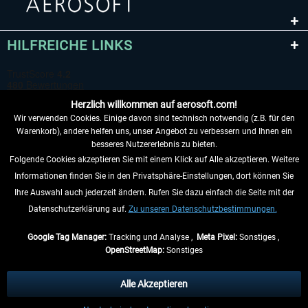
HILFREICHE LINKS
Herzlich willkommen auf aerosoft.com!
Wir verwenden Cookies. Einige davon sind technisch notwendig (z.B. für den
Warenkorb), andere helfen uns, unser Angebot zu verbessern und Ihnen ein
besseres Nutzererlebnis zu bieten.
Folgende Cookies akzeptieren Sie mit einem Klick auf Alle akzeptieren. Weitere
VERTRAG WIDERRUFEN
Informationen finden Sie in den Privatsphäre-Einstellungen, dort können Sie
Ihre Auswahl auch jederzeit ändern. Rufen Sie dazu einfach die Seite mit der
INFORMATIONEN
Datenschutzerklärung auf.
Zu unseren Datenschutzbestimmungen.
NICHTS MEHR VERPASSEN
Google Tag Manager:
Tracking und Analyse ,
Meta Pixel:
Sonstiges ,
OpenStreetMap:
Sonstiges
* Alle Preise inkl. gesetzl. Mehrwertsteuer zzgl.
Versandkosten
, wenn nicht
anders beschrieben.
Alle Akzeptieren
** Gilt für Lieferungen innerhalb Deutschlands, Lieferzeiten für andere Länder