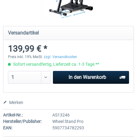
Wheel Stand Pro - Farm Truck
Wheel Stand Pro Upgrade - Un
Pedals Plate
Versandartikel
139,99 € *
196,35 € *
29,75 € *
Preis inkl. 19% MwSt.
zzgl. Versandkosten
Sofort versandfertig, Lieferzeit ca. 1-3 Tage **
In den
Warenkorb
Merken
Artikel-Nr.:
AS13246
Hersteller/Publisher:
Wheel Stand Pro
EAN:
5907734782293