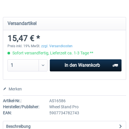
Wheel Stand Pro - Farm Truck
Wheel Stand Pro Upgrade - Un
Versandartikel
Pedals Plate
15,47 € *
196,35 € *
29,75 € *
Preis inkl. 19% MwSt.
zzgl. Versandkosten
Sofort versandfertig, Lieferzeit ca. 1-3 Tage **
In den
Warenkorb
Merken
Artikel-Nr.:
AS16586
Hersteller/Publisher:
Wheel Stand Pro
EAN:
5907734782743
Beschreibung