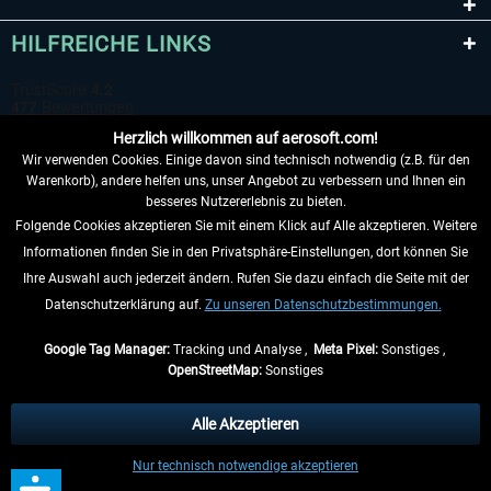
HILFREICHE LINKS
Herzlich willkommen auf aerosoft.com!
Wir verwenden Cookies. Einige davon sind technisch notwendig (z.B. für den
Warenkorb), andere helfen uns, unser Angebot zu verbessern und Ihnen ein
besseres Nutzererlebnis zu bieten.
Folgende Cookies akzeptieren Sie mit einem Klick auf Alle akzeptieren. Weitere
VERTRAG WIDERRUFEN
Informationen finden Sie in den Privatsphäre-Einstellungen, dort können Sie
Ihre Auswahl auch jederzeit ändern. Rufen Sie dazu einfach die Seite mit der
INFORMATIONEN
Datenschutzerklärung auf.
Zu unseren Datenschutzbestimmungen.
NICHTS MEHR VERPASSEN
Google Tag Manager:
Tracking und Analyse ,
Meta Pixel:
Sonstiges ,
OpenStreetMap:
Sonstiges
* Alle Preise inkl. gesetzl. Mehrwertsteuer zzgl.
Versandkosten
, wenn nicht
anders beschrieben.
Alle Akzeptieren
** Gilt für Lieferungen innerhalb Deutschlands, Lieferzeiten für andere Länder
Nur technisch notwendige akzeptieren
entnehmen Sie bitte den
Versandinformationen
.