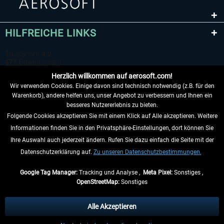
HILFREICHE LINKS
Herzlich willkommen auf aerosoft.com!
Wir verwenden Cookies. Einige davon sind technisch notwendig (z.B. für den
Warenkorb), andere helfen uns, unser Angebot zu verbessern und Ihnen ein
besseres Nutzererlebnis zu bieten.
Folgende Cookies akzeptieren Sie mit einem Klick auf Alle akzeptieren. Weitere
VERTRAG WIDERRUFEN
Informationen finden Sie in den Privatsphäre-Einstellungen, dort können Sie
Ihre Auswahl auch jederzeit ändern. Rufen Sie dazu einfach die Seite mit der
INFORMATIONEN
Datenschutzerklärung auf.
Zu unseren Datenschutzbestimmungen.
NICHTS MEHR VERPASSEN
Google Tag Manager:
Tracking und Analyse ,
Meta Pixel:
Sonstiges ,
OpenStreetMap:
Sonstiges
* Alle Preise inkl. gesetzl. Mehrwertsteuer zzgl.
Versandkosten
, wenn nicht
anders beschrieben.
Alle Akzeptieren
** Gilt für Lieferungen innerhalb Deutschlands, Lieferzeiten für andere Länder