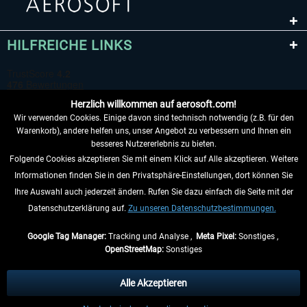
HILFREICHE LINKS
Herzlich willkommen auf aerosoft.com!
Wir verwenden Cookies. Einige davon sind technisch notwendig (z.B. für den
Warenkorb), andere helfen uns, unser Angebot zu verbessern und Ihnen ein
besseres Nutzererlebnis zu bieten.
Folgende Cookies akzeptieren Sie mit einem Klick auf Alle akzeptieren. Weitere
VERTRAG WIDERRUFEN
Informationen finden Sie in den Privatsphäre-Einstellungen, dort können Sie
Ihre Auswahl auch jederzeit ändern. Rufen Sie dazu einfach die Seite mit der
INFORMATIONEN
Datenschutzerklärung auf.
Zu unseren Datenschutzbestimmungen.
NICHTS MEHR VERPASSEN
Google Tag Manager:
Tracking und Analyse ,
Meta Pixel:
Sonstiges ,
OpenStreetMap:
Sonstiges
* Alle Preise inkl. gesetzl. Mehrwertsteuer zzgl.
Versandkosten
, wenn nicht
anders beschrieben.
Alle Akzeptieren
** Gilt für Lieferungen innerhalb Deutschlands, Lieferzeiten für andere Länder