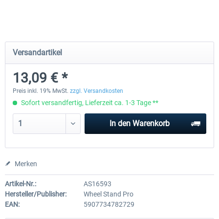
Wheel Stand Pro Upgrade - Universal
Wheel Stand Pro - Farm Tr
Pedals Plate
Versandartikel
13,09 € *
29,75 € *
196,35 € *
Preis inkl. 19% MwSt.
zzgl. Versandkosten
Sofort versandfertig, Lieferzeit ca. 1-3 Tage **
In den
Warenkorb
Merken
Artikel-Nr.:
AS16593
Hersteller/Publisher:
Wheel Stand Pro
EAN:
5907734782729