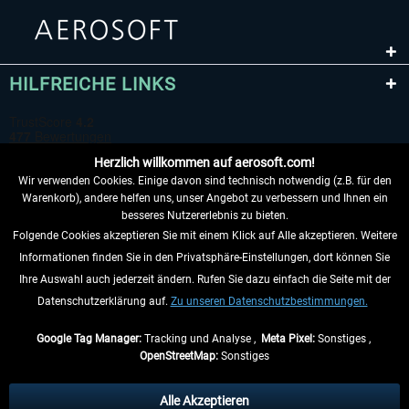
HILFREICHE LINKS
Herzlich willkommen auf aerosoft.com!
Wir verwenden Cookies. Einige davon sind technisch notwendig (z.B. für den
Warenkorb), andere helfen uns, unser Angebot zu verbessern und Ihnen ein
besseres Nutzererlebnis zu bieten.
Folgende Cookies akzeptieren Sie mit einem Klick auf Alle akzeptieren. Weitere
VERTRAG WIDERRUFEN
Informationen finden Sie in den Privatsphäre-Einstellungen, dort können Sie
Ihre Auswahl auch jederzeit ändern. Rufen Sie dazu einfach die Seite mit der
INFORMATIONEN
Datenschutzerklärung auf.
Zu unseren Datenschutzbestimmungen.
NICHTS MEHR VERPASSEN
Google Tag Manager:
Tracking und Analyse ,
Meta Pixel:
Sonstiges ,
OpenStreetMap:
Sonstiges
* Alle Preise inkl. gesetzl. Mehrwertsteuer zzgl.
Versandkosten
, wenn nicht
anders beschrieben.
Alle Akzeptieren