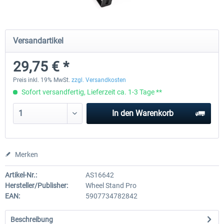
Wheel Stand Pro - Farm Truck
Wheel Stand Pro Upgrade - Un
Versandartikel
Pedals Plate
29,75 € *
196,35 € *
29,75 € *
Preis inkl. 19% MwSt.
zzgl. Versandkosten
Sofort versandfertig, Lieferzeit ca. 1-3 Tage **
In den
Warenkorb
Merken
Artikel-Nr.:
AS16642
Hersteller/Publisher:
Wheel Stand Pro
EAN:
5907734782842
Beschreibung