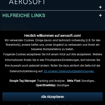
HILFREICHE LINKS
Herzlich willkommen auf aerosoft.com!
Wir verwenden Cookies. Einige davon sind technisch notwendig (z.B. für den
Warenkorb), andere helfen uns, unser Angebot zu verbessern und Ihnen ein
besseres Nutzererlebnis zu bieten.
Folgende Cookies akzeptieren Sie mit einem Klick auf Alle akzeptieren. Weitere
VERTRAG WIDERRUFEN
Informationen finden Sie in den Privatsphäre-Einstellungen, dort können Sie
Ihre Auswahl auch jederzeit ändern. Rufen Sie dazu einfach die Seite mit der
INFORMATIONEN
Datenschutzerklärung auf.
Zu unseren Datenschutzbestimmungen.
NICHTS MEHR VERPASSEN
Google Tag Manager:
Tracking und Analyse ,
Meta Pixel:
Sonstiges ,
OpenStreetMap:
Sonstiges
* Alle Preise inkl. gesetzl. Mehrwertsteuer zzgl.
Versandkosten
, wenn nicht
anders beschrieben.
Alle Akzeptieren
** Gilt für Lieferungen innerhalb Deutschlands, Lieferzeiten für andere Länder