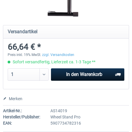
Wheel Stand Pro for Thrustmaster
Wheel Stand Pro Upgrade -
Hotas Warthog,...
Rudders Fastening
Versandartikel
66,64 € *
224,99 € *
46,41 € *
Preis inkl. 19% MwSt.
zzgl. Versandkosten
Sofort versandfertig, Lieferzeit ca. 1-3 Tage **
In den
Warenkorb
Merken
Artikel-Nr.:
AS14019
Hersteller/Publisher:
Wheel Stand Pro
EAN:
5907734782316