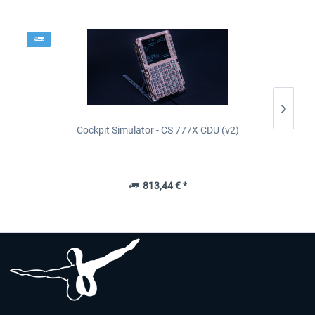
Cockpit Simulator - CS 777X CDU (v2)
813,44 € *