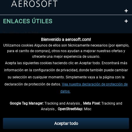
ENLACES ÚTILES
Bienvenido a aerosoft.com!
Utilizamos cookies Algunos de ellos son técnicamente necesarios (por ejemplo,
para el carrito de compras), otros nos ayudan a mejorar nuestras ofertas y
ofrecerle una mejor experiencia de usuario.
Acepta las siguientes cookies haciendo clic en Aceptar todo. Encontrará más
información en la configuración de privacidad, donde también puede cambiar
DESISTIR DEL CONTRATO
su selección en cualquier momento. Simplemente vaya a la página con la
declaración de protección de datos.
Vea nuestra declaración de protección de
INFORMACIÓN
datos.
NO SE PIERDA LAS ÚLTIMAS NOTICIAS
Google Tag Manager:
Tracking and Analysis ,
Meta Pixel:
Tracking and
Analysis ,
OpenStreetMap:
Misc
* Todos los precios, incl. el IVA legal y
gastos de envío
así como las posibles
tasas de recepción si no se describe lo contrario
Aceptar todo
** De aplicación a envíos dentro de Alemania. Los plazos de envío para los