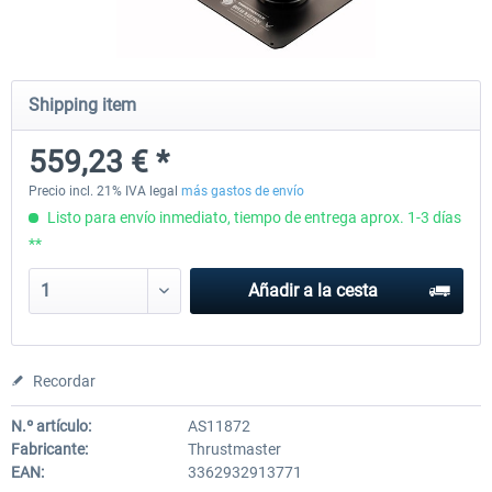
Honeycomb - Foxtrot Aviation Stick
Pro Flight Trainer - PUMA X A
Shipping item
Snap Action
559,23 € *
152,51 € *
2.186,12 € *
Precio incl. 21% IVA legal
más gastos de envío
Listo para envío inmediato, tiempo de entrega aprox. 1-3 días
**
Añadir a la cesta
Recordar
N.º artículo:
AS11872
Fabricante:
Thrustmaster
EAN:
3362932913771