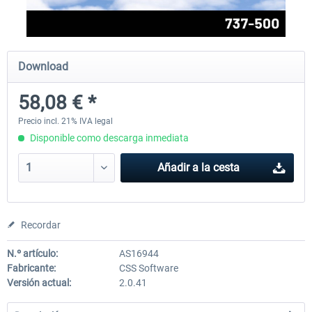
FlightSim Studio - E-Jets 170/175
Aerosoft Aircraft A340-600
Download
58,08 € *
40,62 € *
81,33 € *
Precio incl. 21% IVA legal
Disponible como descarga inmediata
Añadir a la cesta
Recordar
N.º artículo:
AS16944
Fabricante:
CSS Software
Versión actual:
2.0.41