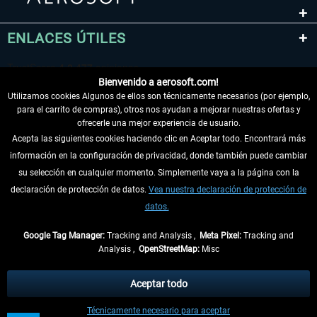
ENLACES ÚTILES
Bienvenido a aerosoft.com!
Utilizamos cookies Algunos de ellos son técnicamente necesarios (por ejemplo,
para el carrito de compras), otros nos ayudan a mejorar nuestras ofertas y
ofrecerle una mejor experiencia de usuario.
Acepta las siguientes cookies haciendo clic en Aceptar todo. Encontrará más
información en la configuración de privacidad, donde también puede cambiar
DESISTIR DEL CONTRATO
su selección en cualquier momento. Simplemente vaya a la página con la
declaración de protección de datos.
Vea nuestra declaración de protección de
INFORMACIÓN
datos.
NO SE PIERDA LAS ÚLTIMAS NOTICIAS
Google Tag Manager:
Tracking and Analysis ,
Meta Pixel:
Tracking and
Analysis ,
OpenStreetMap:
Misc
* Todos los precios, incl. el IVA legal y
gastos de envío
así como las posibles
tasas de recepción si no se describe lo contrario
Aceptar todo
** De aplicación a envíos dentro de Alemania. Los plazos de envío para los
Técnicamente necesario para aceptar
demás países se pueden consultar en la
información de envío
.