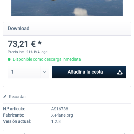
Traffic Global for X-Plane 12/11
X-Plane.org - King Air 350
Download
(Windows)
73,21 € *
45,32 € *
54,86 € *
Precio incl. 21% IVA legal
Disponible como descarga inmediata
Añadir a la cesta
Recordar
N.º artículo:
AS16738
Fabricante:
X-Plane.org
Versión actual:
1.2.8