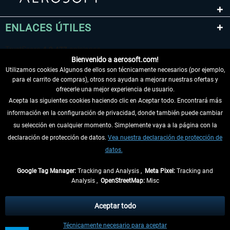
ENLACES ÚTILES
Bienvenido a aerosoft.com!
Utilizamos cookies Algunos de ellos son técnicamente necesarios (por ejemplo,
para el carrito de compras), otros nos ayudan a mejorar nuestras ofertas y
ofrecerle una mejor experiencia de usuario.
Acepta las siguientes cookies haciendo clic en Aceptar todo. Encontrará más
información en la configuración de privacidad, donde también puede cambiar
DESISTIR DEL CONTRATO
su selección en cualquier momento. Simplemente vaya a la página con la
declaración de protección de datos.
Vea nuestra declaración de protección de
INFORMACIÓN
datos.
NO SE PIERDA LAS ÚLTIMAS NOTICIAS
Google Tag Manager:
Tracking and Analysis ,
Meta Pixel:
Tracking and
Analysis ,
OpenStreetMap:
Misc
* Todos los precios, incl. el IVA legal y
gastos de envío
así como las posibles
tasas de recepción si no se describe lo contrario
Aceptar todo
** De aplicación a envíos dentro de Alemania. Los plazos de envío para los
Técnicamente necesario para aceptar
demás países se pueden consultar en la
información de envío
.