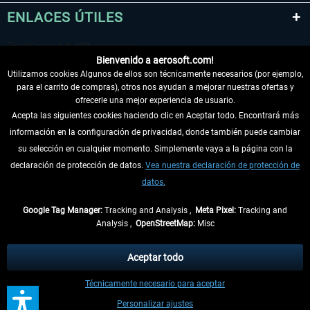
ENLACES ÚTILES
Bienvenido a aerosoft.com!
Utilizamos cookies Algunos de ellos son técnicamente necesarios (por ejemplo,
para el carrito de compras), otros nos ayudan a mejorar nuestras ofertas y
ofrecerle una mejor experiencia de usuario.
Acepta las siguientes cookies haciendo clic en Aceptar todo. Encontrará más
información en la configuración de privacidad, donde también puede cambiar
DESISTIR DEL CONTRATO
su selección en cualquier momento. Simplemente vaya a la página con la
declaración de protección de datos.
Vea nuestra declaración de protección de
INFORMACIÓN
datos.
NO SE PIERDA LAS ÚLTIMAS NOTICIAS
Google Tag Manager:
Tracking and Analysis ,
Meta Pixel:
Tracking and
Analysis ,
OpenStreetMap:
Misc
* Todos los precios, incl. el IVA legal y
gastos de envío
así como las posibles
tasas de recepción si no se describe lo contrario
Aceptar todo
** De aplicación a envíos dentro de Alemania. Los plazos de envío para los
Técnicamente necesario para aceptar
demás países se pueden consultar en la
información de envío
.
Personalizar ajustes