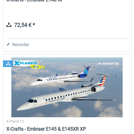
72,54 € *
Recordar
X-Plane 12
X-Crafts - Embraer E145 & E145XR XP