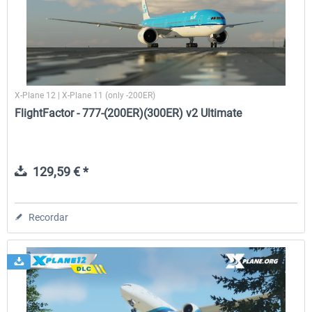
Traffic Global for X-Plane 12/11
X-Plane.org - King Air 350
(Windows)
X-Plane 12 | X-Plane 11 (only -200ER)
45,32 € *
54,86 € *
FlightFactor - 777-(200ER)(300ER) v2 Ultimate
129,59 € *
Recordar