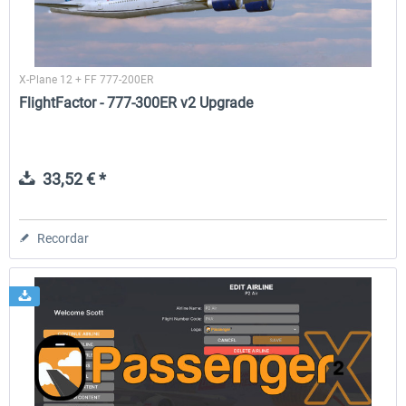
X-Plane 12 + FF 777-200ER
FlightFactor - 777-300ER v2 Upgrade
33,52 € *
Recordar