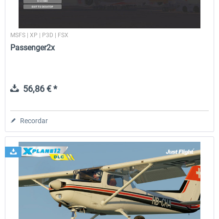
MSFS | XP | P3D | FSX
Passenger2x
56,86 € *
Recordar