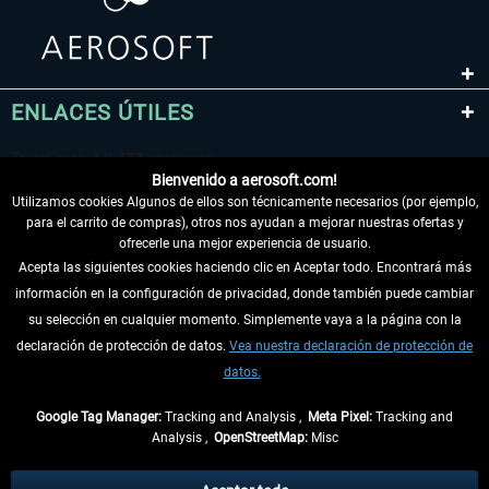
ENLACES ÚTILES
Bienvenido a aerosoft.com!
Utilizamos cookies Algunos de ellos son técnicamente necesarios (por ejemplo,
para el carrito de compras), otros nos ayudan a mejorar nuestras ofertas y
ofrecerle una mejor experiencia de usuario.
Acepta las siguientes cookies haciendo clic en Aceptar todo. Encontrará más
información en la configuración de privacidad, donde también puede cambiar
DESISTIR DEL CONTRATO
su selección en cualquier momento. Simplemente vaya a la página con la
declaración de protección de datos.
Vea nuestra declaración de protección de
INFORMACIÓN
datos.
NO SE PIERDA LAS ÚLTIMAS NOTICIAS
Google Tag Manager:
Tracking and Analysis ,
Meta Pixel:
Tracking and
Analysis ,
OpenStreetMap:
Misc
* Todos los precios, incl. el IVA legal y
gastos de envío
así como las posibles
tasas de recepción si no se describe lo contrario