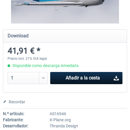
Traffic Global for X-Plane 12/11
X-Plane.org - King Air 350
(Windows)
Download
45,32 € *
54,86 € *
41,91 € *
Precio incl. 21% IVA legal
Disponible como descarga inmediata
Añadir a la cesta
Recordar
N.º artículo:
AS16946
Fabricante:
X-Plane.org
Desarrollador:
Thranda Design