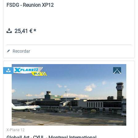
FSDG - Reunion XP12
25,41 € *
Recordar
X-Plane 12
Globall Art - CYUL - Montreal International...