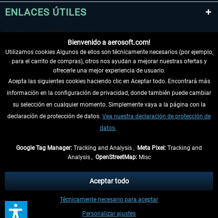
ENLACES ÚTILES
Bienvenido a aerosoft.com!
Utilizamos cookies Algunos de ellos son técnicamente necesarios (por ejemplo,
para el carrito de compras), otros nos ayudan a mejorar nuestras ofertas y
ofrecerle una mejor experiencia de usuario.
Acepta las siguientes cookies haciendo clic en Aceptar todo. Encontrará más
información en la configuración de privacidad, donde también puede cambiar
DESISTIR DEL CONTRATO
su selección en cualquier momento. Simplemente vaya a la página con la
declaración de protección de datos.
Vea nuestra declaración de protección de
INFORMACIÓN
datos.
NO SE PIERDA LAS ÚLTIMAS NOTICIAS
Google Tag Manager:
Tracking and Analysis ,
Meta Pixel:
Tracking and
Analysis ,
OpenStreetMap:
Misc
* Todos los precios, incl. el IVA legal y
gastos de envío
así como las posibles
tasas de recepción si no se describe lo contrario
Aceptar todo
** De aplicación a envíos dentro de Alemania. Los plazos de envío para los
Técnicamente necesario para aceptar
demás países se pueden consultar en la
información de envío
.
Personalizar ajustes