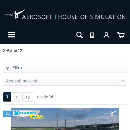
X-Plane 12
Filtro
1
desde
16