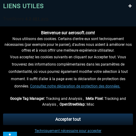
LIENS UTILES
Bienvenue sur aerosoft.com!
Nous utilisons des cookies. Certains d'entre eux sont techniquement
nécessaires (par exemple pour le panier), d'autres nous aident à améliorer nos
offres et à vous offrir une meilleure expérience utilisateur.
Vous acceptez les cookies suivants en cliquant sur Accepter tout. Vous
RENONCER AU CONTRAT ICI
trouverez des informations complémentaires dans les paramètres de
INFORMATIONS
confidentialité, où vous pourrez également modifier votre sélection à tout
moment. Il suffit d'aller à la page avec la déclaration de protection des
NE MANQUEZ PAS LES DERNIÈRES
données.
Consultez notre déclaration de protection des données.
NOUVELLES
Google Tag Manager:
Tracking and Analysis ,
Meta Pixel:
Tracking and
Analysis ,
OpenStreetMap:
Misc
* Tous les prix sont indiqués TVA légale comprise, hors
frais de port
et, le cas
échéant, frais de remboursement, si aucune description contraire.
Accepter tout
** S'applique aux envois vers l'Allemagne. Pour les autres pays, veuillez
Techniquement nécessaire pour accepter
consulter les
informations d'expédition
.