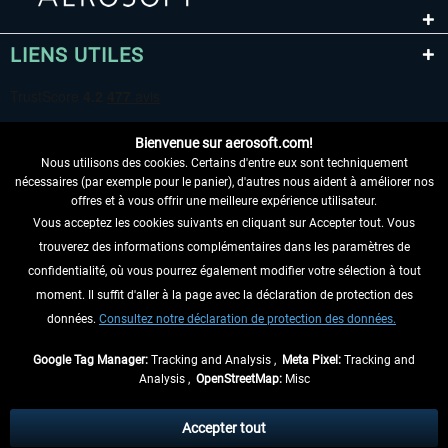
LIENS UTILES
Bienvenue sur aerosoft.com!
Nous utilisons des cookies. Certains d'entre eux sont techniquement
nécessaires (par exemple pour le panier), d'autres nous aident à améliorer nos
offres et à vous offrir une meilleure expérience utilisateur.
Vous acceptez les cookies suivants en cliquant sur Accepter tout. Vous
RENONCER AU CONTRAT ICI
trouverez des informations complémentaires dans les paramètres de
INFORMATIONS
confidentialité, où vous pourrez également modifier votre sélection à tout
moment. Il suffit d'aller à la page avec la déclaration de protection des
NE MANQUEZ PAS LES DERNIÈRES
données.
Consultez notre déclaration de protection des données.
NOUVELLES
Google Tag Manager:
Tracking and Analysis ,
Meta Pixel:
Tracking and
Analysis ,
OpenStreetMap:
Misc
* Tous les prix sont indiqués TVA légale comprise, hors
frais de port
et, le cas
échéant, frais de remboursement, si aucune description contraire.
Accepter tout