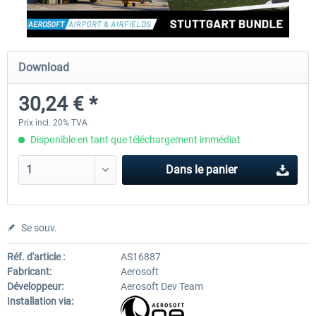
EmergencyDispatcherPro - 24h Free
EmergencyDispatcherPr
Download
Trial
30,24 € *
0,00 € *
35,99 € *
Prix incl. 20% TVA
Disponible en tant que téléchargement immédiat
Dans le panier
Se souv.
Réf. d'article :
AS16887
Fabricant:
Aerosoft
Développeur:
Aerosoft Dev Team
Installation via: