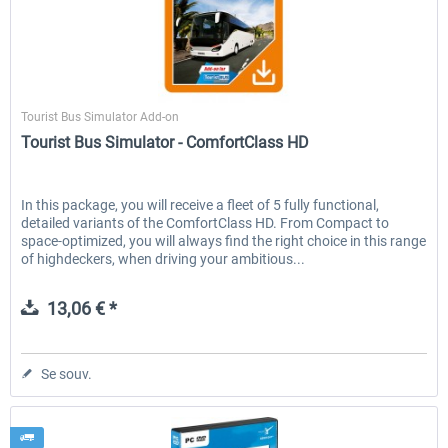
Fernbus Simulator - Platinum Edition
Fernbus Simulator - W9
Aerosoft
Tourist Bus Simulator Add-on
Tourist Bus Simulator - ComfortClass HD
40,29 € *
8,02 € *
In this package, you will receive a fleet of 5 fully functional,
detailed variants of the ComfortClass HD. From Compact to
space-optimized, you will always find the right choice in this range
of highdeckers, when driving your ambitious...
13,06 € *
Se souv.