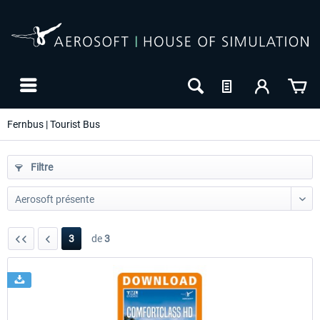
Fernbus | Tourist Bus
Filtre
3
de
3