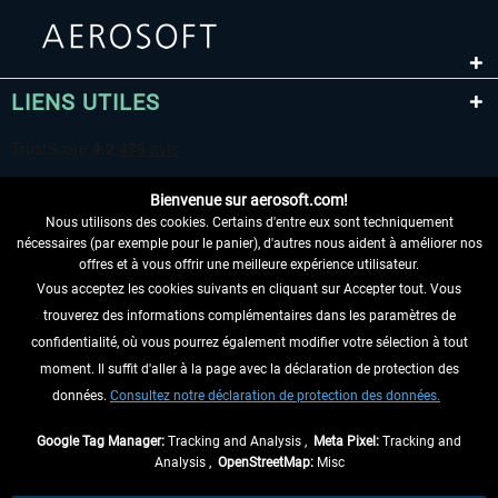
LIENS UTILES
Bienvenue sur aerosoft.com!
Nous utilisons des cookies. Certains d'entre eux sont techniquement
nécessaires (par exemple pour le panier), d'autres nous aident à améliorer nos
offres et à vous offrir une meilleure expérience utilisateur.
Vous acceptez les cookies suivants en cliquant sur Accepter tout. Vous
RENONCER AU CONTRAT ICI
trouverez des informations complémentaires dans les paramètres de
confidentialité, où vous pourrez également modifier votre sélection à tout
INFORMATIONS
moment. Il suffit d'aller à la page avec la déclaration de protection des
NE MANQUEZ PAS LES DERNIÈRES
données.
Consultez notre déclaration de protection des données.
NOUVELLES
Google Tag Manager:
Tracking and Analysis ,
Meta Pixel:
Tracking and
Analysis ,
OpenStreetMap:
Misc
* Tous les prix sont indiqués TVA légale comprise, hors
frais de port
et, le cas