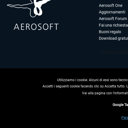
Aerosoft One
Aggiornamenti
Aerosoft Forum
Fai una richiesta
Buoni regalo
Download gratui
Utilizziamo i cookie. Alcuni di essi sono tecnic
Accetti i seguenti cookie facendo clic su Accetta tutto.
Vai alla pagina con l'informat
RECEDERE
Google T
* Tutti i prezzi sono indica
Pers
** Riguarda le spedizioni al 