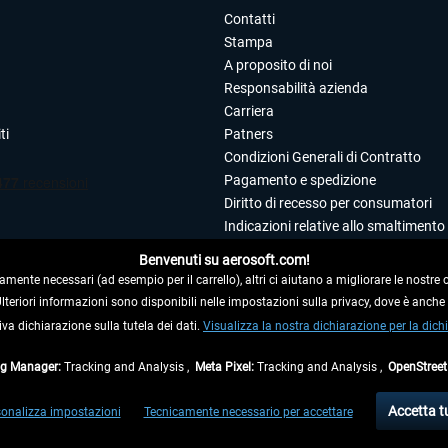
Contatti
Stampa
A proposito di noi
Responsabilità azienda
Carriera
ti
Patners
Condizioni Generali di Contratto
Pagamento e spedizione
Diritto di recesso per consumatori
Indicazioni relative allo smaltimento 
Dichiarazione sulla tutela dei dati
Benvenuti su aerosoft.com!
Editoriale
amente necessari (ad esempio per il carrello), altri ci aiutano a migliorare le nostre of
 Ulteriori informazioni sono disponibili nelle impostazioni sulla privacy, dove è anch
iva dichiarazione sulla tutela dei dati.
 DAL CONTRATTO
Visualizza la nostra dichiarazione per la dichi
ag Manager:
Tracking and Analysis ,
Meta Pixel:
Tracking and Analysis ,
OpenStree
ti al netto di Iva e
spese di spedizione
ed eventualmente le spese di spedizione, se n
Accetta t
onalizza impostazioni
Tecnicamente necessario per accettare
di fuori della Germania, i tempi di consegna per le altre nazioni sono disponibili nell