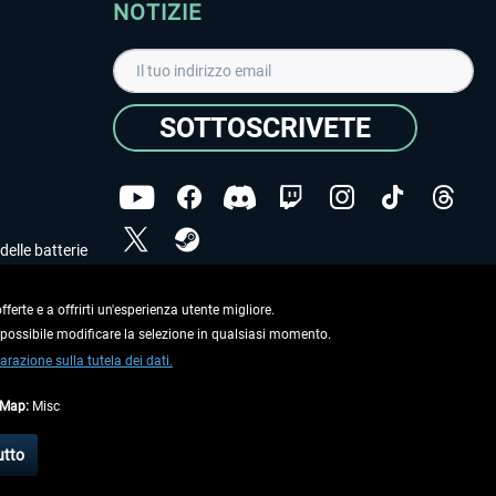
NOTIZIE
SOTTOSCRIVETE
delle batterie
Ho letto l'informativa sulla
dichiarazione sulla tutela
dei dati
.
ferte e a offrirti un'esperienza utente migliore.
e possibile modificare la selezione in qualsiasi momento.
Copyright © Aerosoft GmbH. Tutti i diritti riservati.
arazione sulla tutela dei dati.
tMap:
Misc
on diversamente descritto.
utto
e
informazioni di spedizione
.