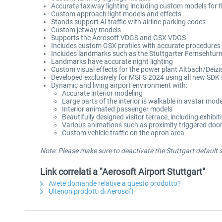
Accurate taxiway lighting including custom models for th
Custom approach light models and effects
Stands support AI traffic with airline parking codes
Custom jetway models
Supports the Aerosoft VDGS and GSX VDGS
Includes custom GSX profiles with accurate procedures
Includes landmarks such as the Stuttgarter Fernsehtur
Landmarks have accurate night lighting
Custom visual effects for the power plant Altbach/Deiz
Developed exclusively for MSFS 2024 using all new SDK 
Dynamic and living airport environment with:
Accurate interior modeling
Large parts of the interior is walkable in avatar mod
Interior animated passenger models
Beautifully designed visitor terrace, including exhibit
Various animations such as proximity triggered doors
Custom vehicle traffic on the apron area
Note: Please make sure to deactivate the Stuttgart default
Link correlati a "Aerosoft Airport Stuttgart"
Avete domande relative a questo prodotto?
Ulteriori prodotti di Aerosoft