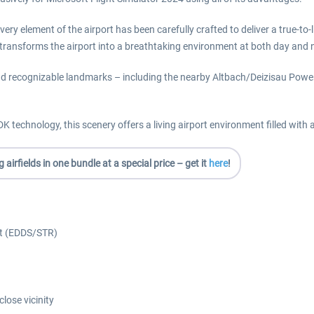
y element of the airport has been carefully crafted to deliver a true-to-lif
t transforms the airport into a breathtaking environment at both day and 
 and recognizable landmarks – including the nearby Altbach/Deizisau Pow
echnology, this scenery offers a living airport environment filled with an
irfields in one bundle at a special price – get it
here
!
ort (EDDS/STR)
lose vicinity