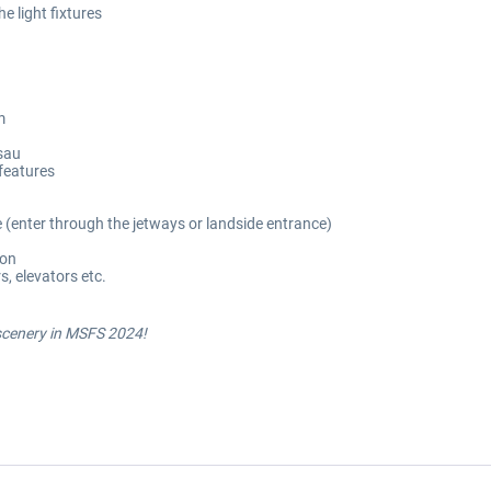
e light fixtures
m
isau
features
e (enter through the jetways or landside entrance)
ion
, elevators etc.
 scenery in MSFS 2024!