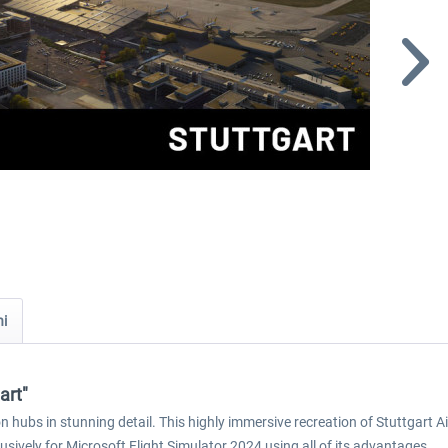
ni
art"
hubs in stunning detail. This highly immersive recreation of Stuttgart Air
usively for Microsoft Flight Simulator 2024 using all of its advantages.