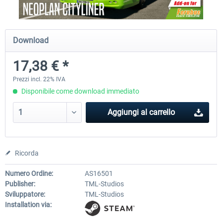
Fernbus Simulator - Platinum Edition
Fernbus Simulator - W9
Download
17,38 € *
40,96 € *
8,15 € *
Prezzi incl. 22% IVA
Disponibile come download immediato
Aggiungi al carrello
Ricorda
Numero Ordine:
AS16501
Publisher:
TML-Studios
Sviluppatore:
TML-Studios
Installation via: