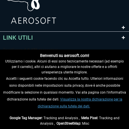
LINK UTILI
Benvenuti su aerosoft.com!
Utilizziamo i cookie. Alcuni di essi sono tecnicamente necessari (ad esempio
per il carrello), altri ci aiutano a migliorare le nostre offerte e a offrirti
un'esperienza utente migliore.
Accetti i seguenti cookie facendo clic su Accetta tutto. Ulteriori informazioni
sono disponibili nelle impostazioni sulla privacy, dove è anche possibile
RECEDERE DAL CONTRATTO
modificare la selezione in qualsiasi momento. Vai alla pagina con l'informativa
dichiarazione sulla tutela dei dati.
Visualizza la nostra dichiarazione per la
INFORMAZIONI
dichiarazione sulla tutela dei dati.
NON PERDETEVI LE ULTIME NOTIZIE
Google Tag Manager:
Tracking and Analysis ,
Meta Pixel:
Tracking and
Analysis ,
OpenStreetMap:
Misc