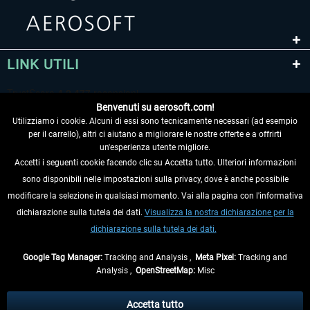
LINK UTILI
Benvenuti su aerosoft.com!
Utilizziamo i cookie. Alcuni di essi sono tecnicamente necessari (ad esempio
per il carrello), altri ci aiutano a migliorare le nostre offerte e a offrirti
un'esperienza utente migliore.
Accetti i seguenti cookie facendo clic su Accetta tutto. Ulteriori informazioni
sono disponibili nelle impostazioni sulla privacy, dove è anche possibile
RECEDERE DAL CONTRATTO
modificare la selezione in qualsiasi momento. Vai alla pagina con l'informativa
dichiarazione sulla tutela dei dati.
Visualizza la nostra dichiarazione per la
INFORMAZIONI
dichiarazione sulla tutela dei dati.
NON PERDETEVI LE ULTIME NOTIZIE
Google Tag Manager:
Tracking and Analysis ,
Meta Pixel:
Tracking and
Analysis ,
OpenStreetMap:
Misc
* Tutti i prezzi sono indicati al netto di Iva e
spese di spedizione
ed
eventualmente le spese di spedizione, se non diversamente descritto.
Accetta tutto