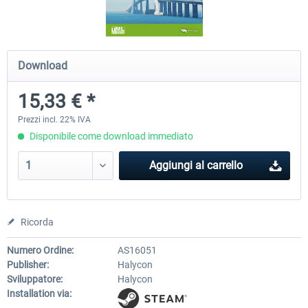
Fernbus Simulator - Platinum Edition
Fernbus Simulator - W9
Download
15,33 € *
40,96 € *
8,15 € *
Prezzi incl. 22% IVA
Disponibile come download immediato
Aggiungi al carrello
Ricorda
Numero Ordine:
AS16051
Publisher:
Halycon
Sviluppatore:
Halycon
Installation via: