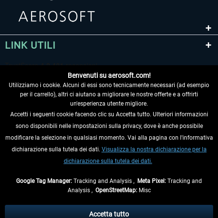
LINK UTILI
Benvenuti su aerosoft.com!
Utilizziamo i cookie. Alcuni di essi sono tecnicamente necessari (ad esempio
per il carrello), altri ci aiutano a migliorare le nostre offerte e a offrirti
un'esperienza utente migliore.
Accetti i seguenti cookie facendo clic su Accetta tutto. Ulteriori informazioni
sono disponibili nelle impostazioni sulla privacy, dove è anche possibile
RECEDERE DAL CONTRATTO
modificare la selezione in qualsiasi momento. Vai alla pagina con l'informativa
dichiarazione sulla tutela dei dati.
Visualizza la nostra dichiarazione per la
INFORMAZIONI
dichiarazione sulla tutela dei dati.
NON PERDETEVI LE ULTIME NOTIZIE
Google Tag Manager:
Tracking and Analysis ,
Meta Pixel:
Tracking and
Analysis ,
OpenStreetMap:
Misc
* Tutti i prezzi sono indicati al netto di Iva e
spese di spedizione
ed
eventualmente le spese di spedizione, se non diversamente descritto.
Accetta tutto