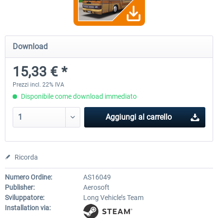
OMSI 2 Add-on Valiant Citybus 7700
OMSI 2 Add-on IVECO Bus Fa
Download
Hybrid
Low Entry Buses
15,33 € *
12,29 € *
18,40 € *
Prezzi incl. 22% IVA
Disponibile come download immediato
Aggiungi al carrello
Ricorda
Numero Ordine:
AS16049
Publisher:
Aerosoft
Sviluppatore:
Long Vehicle’s Team
Installation via: