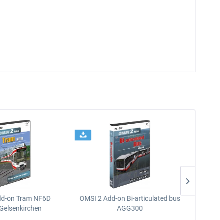
dd-on Tram NF6D
OMSI 2 Add-on Bi-articulated bus
OMSI 2 
Gelsenkirchen
AGG300