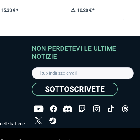
15,33 € *
10,20 € *
NON PERDETEVI LE ULTIME
NOTIZIE
SOTTOSCRIVETE
delle batterie
Ho letto l'informativa sulla
dichiarazione sulla tutela