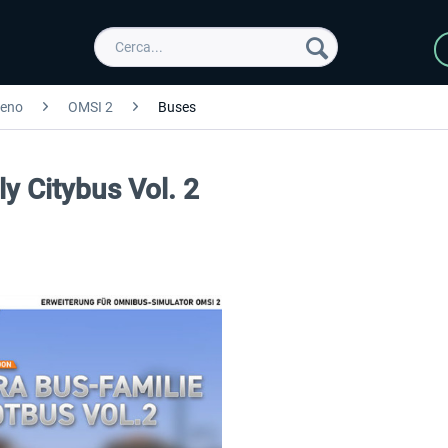
reno
OMSI 2
Buses
 Citybus Vol. 2