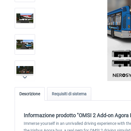
Descrizione
Requisiti di sistema
Informazione prodotto "OMSI 2 Add-on Agora B
Immerse yourself in an unrivalled driving experience with th
the Irisbus Agora bus, a real gem for OMSI 2 driving simulat