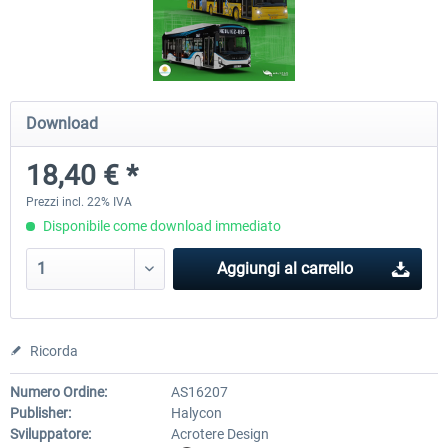
OMSI 2 Add-on Valiant Citybus 7700
OMSI 2 Add-on IVECO Bus Fa
Hybrid
Low Entry Buses
Download
12,29 € *
18,40 € *
18,40 € *
Prezzi incl. 22% IVA
Disponibile come download immediato
Aggiungi al carrello
Ricorda
Numero Ordine:
AS16207
Publisher:
Halycon
Sviluppatore:
Acrotere Design