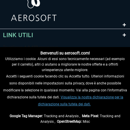
LINK UTILI
Benvenuti su aerosoft.com!
Utilizziamo i cookie. Alcuni di essi sono tecnicamente necessari (ad esempio
per il carrello), altri ci aiutano a migliorare le nostre offerte e a offrirti
un'esperienza utente migliore.
Accetti i seguenti cookie facendo clic su Accetta tutto. Ulteriori informazioni
sono disponibili nelle impostazioni sulla privacy, dove è anche possibile
RECEDERE DAL CONTRATTO
modificare la selezione in qualsiasi momento. Vai alla pagina con l'informativa
dichiarazione sulla tutela dei dati.
Visualizza la nostra dichiarazione per la
INFORMAZIONI
dichiarazione sulla tutela dei dati.
NON PERDETEVI LE ULTIME NOTIZIE
Google Tag Manager:
Tracking and Analysis ,
Meta Pixel:
Tracking and
Analysis ,
OpenStreetMap:
Misc
* Tutti i prezzi sono indicati al netto di Iva e
spese di spedizione
ed