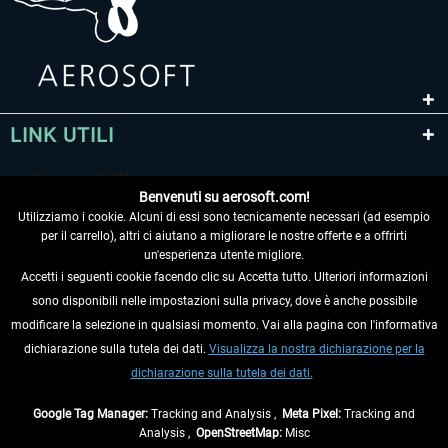
LINK UTILI
Benvenuti su aerosoft.com!
Utilizziamo i cookie. Alcuni di essi sono tecnicamente necessari (ad esempio
per il carrello), altri ci aiutano a migliorare le nostre offerte e a offrirti
un'esperienza utente migliore.
Accetti i seguenti cookie facendo clic su Accetta tutto. Ulteriori informazioni
sono disponibili nelle impostazioni sulla privacy, dove è anche possibile
RECEDERE DAL CONTRATTO
modificare la selezione in qualsiasi momento. Vai alla pagina con l'informativa
dichiarazione sulla tutela dei dati.
Visualizza la nostra dichiarazione per la
INFORMAZIONI
dichiarazione sulla tutela dei dati.
NON PERDETEVI LE ULTIME NOTIZIE
Google Tag Manager:
Tracking and Analysis ,
Meta Pixel:
Tracking and
Analysis ,
OpenStreetMap:
Misc