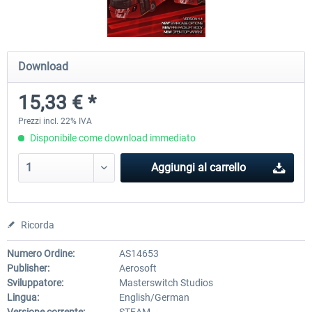
OMSI 2 Add-on Valiant Citybus 7700
OMSI 2 Add-on IVECO Bus Fa
Download
Hybrid
Low Entry Buses
15,33 € *
12,29 € *
18,40 € *
Prezzi incl. 22% IVA
Disponibile come download immediato
Aggiungi al carrello
Ricorda
Numero Ordine:
AS14653
Publisher:
Aerosoft
Sviluppatore:
Masterswitch Studios
Lingua:
English/German