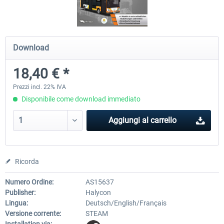
OMSI 2 Add-on Valiant Citybus 7700
OMSI 2 Add-on IVECO Bus Fa
Download
Hybrid
Low Entry Buses
18,40 € *
12,29 € *
18,40 € *
Prezzi incl. 22% IVA
Disponibile come download immediato
Aggiungi al carrello
Ricorda
Numero Ordine:
AS15637
Publisher:
Halycon
Lingua:
Deutsch/English/Français
Versione corrente:
STEAM