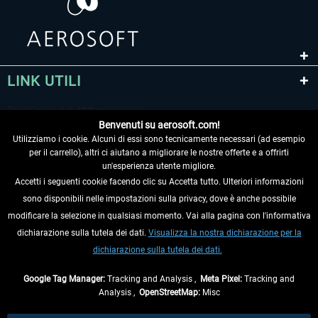
LINK UTILI
Benvenuti su aerosoft.com!
Utilizziamo i cookie. Alcuni di essi sono tecnicamente necessari (ad esempio
per il carrello), altri ci aiutano a migliorare le nostre offerte e a offrirti
un'esperienza utente migliore.
Accetti i seguenti cookie facendo clic su Accetta tutto. Ulteriori informazioni
sono disponibili nelle impostazioni sulla privacy, dove è anche possibile
RECEDERE DAL CONTRATTO
modificare la selezione in qualsiasi momento. Vai alla pagina con l'informativa
dichiarazione sulla tutela dei dati.
Visualizza la nostra dichiarazione per la
INFORMAZIONI
dichiarazione sulla tutela dei dati.
NON PERDETEVI LE ULTIME NOTIZIE
Google Tag Manager:
Tracking and Analysis ,
Meta Pixel:
Tracking and
Analysis ,
OpenStreetMap:
Misc
* Tutti i prezzi sono indicati al netto di Iva e
spese di spedizione
ed