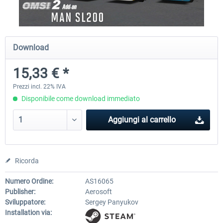
OMSI 2 Add-on Valiant Citybus 7700
OMSI 2 Add-on IVECO Bus Fa
Download
Hybrid
Low Entry Buses
15,33 € *
12,29 € *
18,40 € *
Prezzi incl. 22% IVA
Disponibile come download immediato
Aggiungi al carrello
Ricorda
Numero Ordine:
AS16065
Publisher:
Aerosoft
Sviluppatore:
Sergey Panyukov
Installation via: