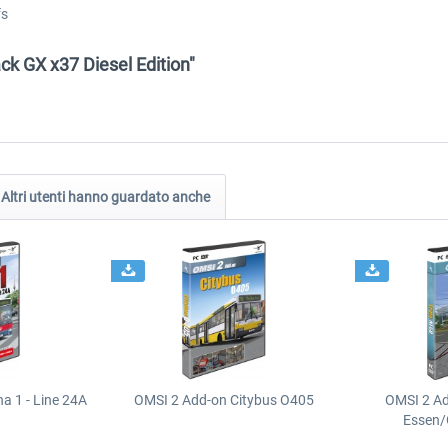
fs
ck GX x37 Diesel Edition"
Altri utenti hanno guardato anche
a 1 - Line 24A
OMSI 2 Add-on Citybus O405
OMSI 2 A
Essen/