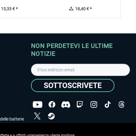
15,33 € *
18,40 € *
NON PERDETEVI LE ULTIME
NOTIZIE
SOTTOSCRIVETE
delle batterie
Ho letto l'informativa sulla
dichiarazione sulla tutela
dei dati
.
ferte e a offrirti un'esperienza utente migliore.