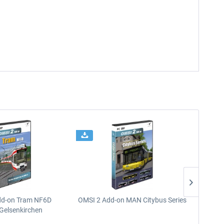
dd-on Tram NF6D
OMSI 2 Add-on MAN Citybus Series
OMSI 2
Gelsenkirchen