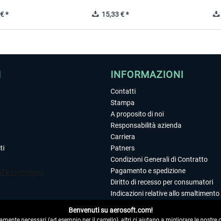
€ *
15,33 € *
I
INFORMAZIONI
Contatti
Stampa
A proposito di noi
Responsabilità azienda
Carriera
ti
Patners
Condizioni Generali di Contratto
Pagamento e spedizione
Diritto di recesso per consumatori
Indicazioni relative allo smaltimento 
Dichiarazione sulla tutela dei dati
Benvenuti su aerosoft.com!
Editoriale
amente necessari (ad esempio per il carrello), altri ci aiutano a migliorare le nostre of