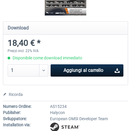
OMSI 2 Add-on Valiant Citybus 7700
OMSI 2 Add-on IVECO Bus Fa
Download
Hybrid
Low Entry Buses
18,40 € *
12,29 € *
18,40 € *
Prezzi incl. 22% IVA
Disponibile come download immediato
Aggiungi al carrello
Ricorda
Numero Ordine:
AS15234
Publisher:
Halycon
Sviluppatore:
European OMSI Developer Team
Installation via: