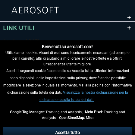
LINK UTILI
Benvenuti su aerosoft.com!
Utilizziamo i cookie. Alcuni di essi sono tecnicamente necessari (ad esempio
per il carrello), altri ci aiutano a migliorare le nostre offerte e a offrirti
un'esperienza utente migliore.
Accetti i seguenti cookie facendo clic su Accetta tutto. Ulteriori informazioni
sono disponibili nelle impostazioni sulla privacy, dove è anche possibile
RECEDERE DAL CONTRATTO
modificare la selezione in qualsiasi momento. Vai alla pagina con l'informativa
dichiarazione sulla tutela dei dati.
Visualizza la nostra dichiarazione per la
INFORMAZIONI
dichiarazione sulla tutela dei dati.
NON PERDETEVI LE ULTIME NOTIZIE
Google Tag Manager:
Tracking and Analysis ,
Meta Pixel:
Tracking and
Analysis ,
OpenStreetMap:
Misc
* Tutti i prezzi sono indicati al netto di Iva e
spese di spedizione
ed
eventualmente le spese di spedizione, se non diversamente descritto.
Accetta tutto