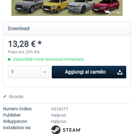
OMSI 2 Tools - Power Toolkit
OMSI 2 Downloadpack Vol. 1
Download
Vehicles
13,28 € *
15,33 € *
13,28 € *
Prezzi incl. 22% IVA
Disponibile come download immediato
Aggiungi al carrello
Ricorda
Numero Ordine:
AS16277
Publisher:
Halycon
Sviluppatore:
Halycon
Installation via: