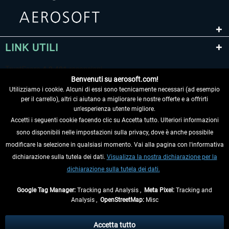
LINK UTILI
Benvenuti su aerosoft.com!
Utilizziamo i cookie. Alcuni di essi sono tecnicamente necessari (ad esempio
per il carrello), altri ci aiutano a migliorare le nostre offerte e a offrirti
un'esperienza utente migliore.
Accetti i seguenti cookie facendo clic su Accetta tutto. Ulteriori informazioni
sono disponibili nelle impostazioni sulla privacy, dove è anche possibile
RECEDERE DAL CONTRATTO
modificare la selezione in qualsiasi momento. Vai alla pagina con l'informativa
dichiarazione sulla tutela dei dati.
Visualizza la nostra dichiarazione per la
INFORMAZIONI
dichiarazione sulla tutela dei dati.
NON PERDETEVI LE ULTIME NOTIZIE
Google Tag Manager:
Tracking and Analysis ,
Meta Pixel:
Tracking and
Analysis ,
OpenStreetMap:
Misc
* Tutti i prezzi sono indicati al netto di Iva e
spese di spedizione
ed
eventualmente le spese di spedizione, se non diversamente descritto.
Accetta tutto