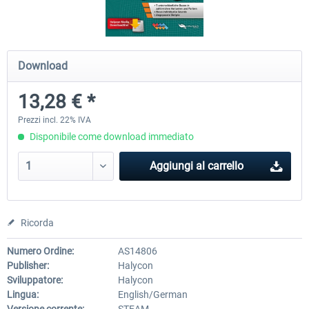
OMSI 2 Tools - Power Toolkit
OMSI 2 Downloadpack Vol. 1
Download
Vehicles
13,28 € *
15,33 € *
13,28 € *
Prezzi incl. 22% IVA
Disponibile come download immediato
Aggiungi al carrello
Ricorda
Numero Ordine:
AS14806
Publisher:
Halycon
Sviluppatore:
Halycon
Lingua:
English/German