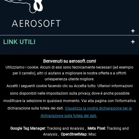
LINK UTILI
Benvenuti su aerosoft.com!
Utilizziamo i cookie. Alcuni di essi sono tecnicamente necessari (ad esempio
per il carrello), altri ci aiutano a migliorare le nostre offerte e a offrirti
un'esperienza utente migliore.
Accetti i seguenti cookie facendo clic su Accetta tutto. Ulteriori informazioni
sono disponibili nelle impostazioni sulla privacy, dove è anche possibile
RECEDERE DAL CONTRATTO
modificare la selezione in qualsiasi momento. Vai alla pagina con l'informativa
dichiarazione sulla tutela dei dati.
Visualizza la nostra dichiarazione per la
INFORMAZIONI
dichiarazione sulla tutela dei dati.
NON PERDETEVI LE ULTIME NOTIZIE
Google Tag Manager:
Tracking and Analysis ,
Meta Pixel:
Tracking and
Analysis ,
OpenStreetMap:
Misc