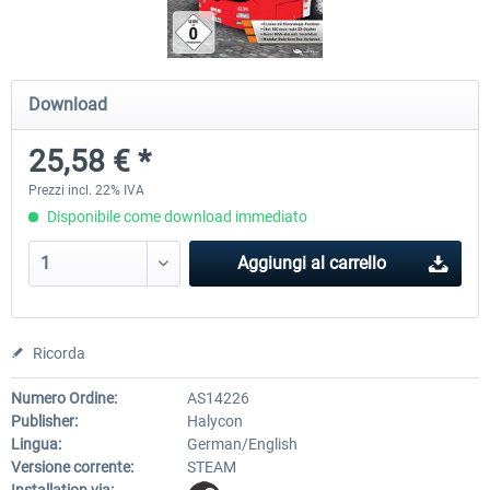
OMSI 2 Add-on Thüringer Wald
OMSI 2 Add-on Berlin Line
Download
25,58 € *
30,75 € *
20,45 € *
Prezzi incl. 22% IVA
Disponibile come download immediato
Aggiungi al carrello
Ricorda
Numero Ordine:
AS14226
Publisher:
Halycon
Lingua:
German/English
Versione corrente:
STEAM