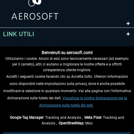
LINK UTILI
Benvenuti su aerosoft.com!
Utilizziamo i cookie. Alcuni di essi sono tecnicamente necessari (ad esempio
per il carrello), altri ci aiutano a migliorare le nostre offerte e a offrirti
un'esperienza utente migliore.
Accetti i seguenti cookie facendo clic su Accetta tutto. Ulteriori informazioni
sono disponibili nelle impostazioni sulla privacy, dove è anche possibile
RECEDERE DAL CONTRATTO
modificare la selezione in qualsiasi momento. Vai alla pagina con l'informativa
dichiarazione sulla tutela dei dati.
Visualizza la nostra dichiarazione per la
INFORMAZIONI
dichiarazione sulla tutela dei dati.
NON PERDETEVI LE ULTIME NOTIZIE
Google Tag Manager:
Tracking and Analysis ,
Meta Pixel:
Tracking and
Analysis ,
OpenStreetMap:
Misc
* Tutti i prezzi sono indicati al netto di Iva e
spese di spedizione
ed