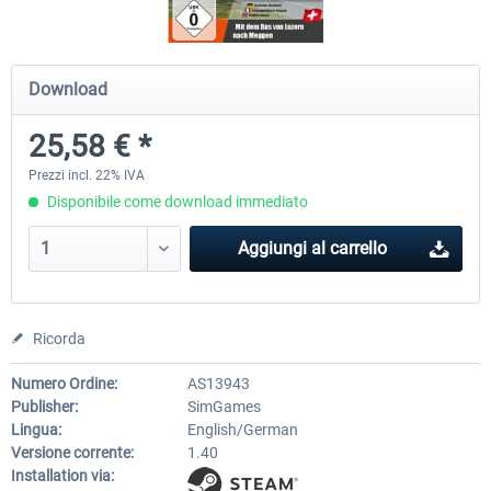
OMSI 2 Add-on Thüringer Wald
OMSI 2 Add-on Berlin Line
Download
25,58 € *
30,75 € *
20,45 € *
Prezzi incl. 22% IVA
Disponibile come download immediato
Aggiungi al carrello
Ricorda
Numero Ordine:
AS13943
Publisher:
SimGames
Lingua:
English/German
Versione corrente:
1.40
Installation via: