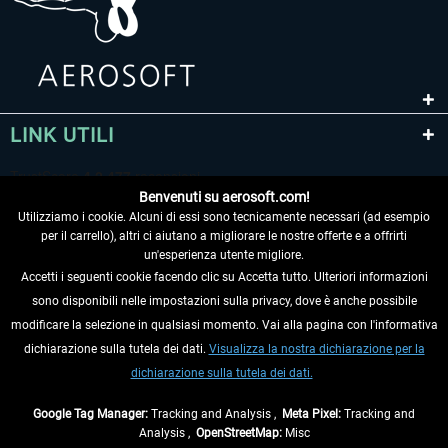
LINK UTILI
Benvenuti su aerosoft.com!
Utilizziamo i cookie. Alcuni di essi sono tecnicamente necessari (ad esempio
per il carrello), altri ci aiutano a migliorare le nostre offerte e a offrirti
un'esperienza utente migliore.
Accetti i seguenti cookie facendo clic su Accetta tutto. Ulteriori informazioni
sono disponibili nelle impostazioni sulla privacy, dove è anche possibile
RECEDERE DAL CONTRATTO
modificare la selezione in qualsiasi momento. Vai alla pagina con l'informativa
dichiarazione sulla tutela dei dati.
Visualizza la nostra dichiarazione per la
INFORMAZIONI
dichiarazione sulla tutela dei dati.
NON PERDETEVI LE ULTIME NOTIZIE
Google Tag Manager:
Tracking and Analysis ,
Meta Pixel:
Tracking and
Analysis ,
OpenStreetMap:
Misc