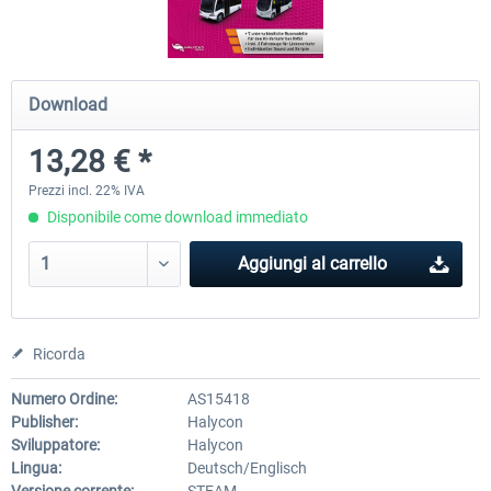
OMSI 2 Tools - Power Toolkit
OMSI 2 Downloadpack Vol. 1
Download
Vehicles
13,28 € *
15,33 € *
13,28 € *
Prezzi incl. 22% IVA
Disponibile come download immediato
Aggiungi al carrello
Ricorda
Numero Ordine:
AS15418
Publisher:
Halycon
Sviluppatore:
Halycon
Lingua:
Deutsch/Englisch