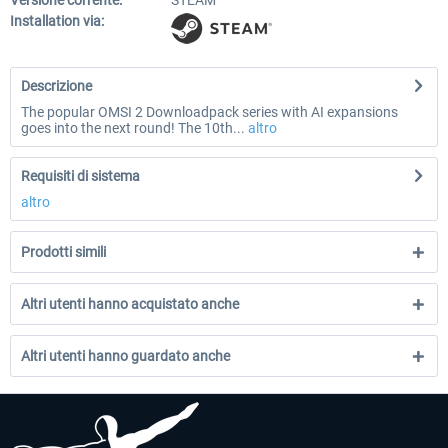
Versione corrente:
STEAM
Installation via:
Descrizione
The popular OMSI 2 Downloadpack series with AI expansions
goes into the next round! The 10th...
altro
Requisiti di sistema
altro
Prodotti simili
Altri utenti hanno acquistato anche
Altri utenti hanno guardato anche